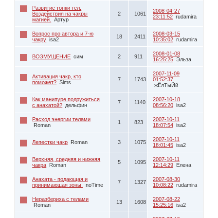
Развитие тонки тел.
2008-04-27
Воздействия на чакры
2
1061
23:11:52
rudamira
магией.
Артур
Вопрос про автора и 7-ю
2008-03-15
18
2411
чакру
isa2
10:35:02
rudamira
2008-01-08
ВОЗМУЩЕНИЕ
сим
2
911
16:25:25
Эльза
2007-11-09
Активация чакр, кто
7
1743
01:52:37
поможет?
Sims
жЁлТыЙй
Как манипуре подружиться
2007-10-18
7
1140
с анахатой?
дельфин
08:56:20
isa2
Расход энергии телами
2007-10-11
1
823
Roman
18:07:54
isa2
2007-10-11
Лепестки чакр
Roman
3
1075
18:01:45
isa2
Верхняя, средняя и нижняя
2007-10-11
5
1095
чакра
Roman
12:14:29
Елена
Анахата - подающая и
2007-08-30
7
1327
принимающая зоны.
noTime
10:08:22
rudamira
Неразбериха с телами
2007-08-22
13
1608
Roman
15:25:16
isa2