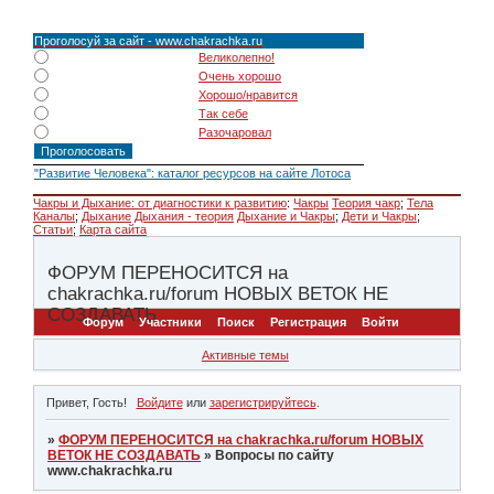
Проголосуй за сайт - www.chakrachka.ru
Великолепно!
Очень хорошо
Хорошо/нравится
Так себе
Разочаровал
"Развитие Человека": каталог ресурсов на сайте Лотоса
Чакры и Дыхание: от диагностики к развитию
:
Чакры
Теория чакр
;
Тела
Каналы
;
Дыхание
Дыхания - теория
Дыхание и Чакры
;
Дети и Чакры
;
Статьи
;
Карта сайта
ФОРУМ ПЕРЕНОСИТСЯ на
chakrachka.ru/forum НОВЫХ ВЕТОК НЕ
СОЗДАВАТЬ
Форум
Участники
Поиск
Регистрация
Войти
Активные темы
Привет, Гость!
Войдите
или
зарегистрируйтесь
.
»
ФОРУМ ПЕРЕНОСИТСЯ на chakrachka.ru/forum НОВЫХ
ВЕТОК НЕ СОЗДАВАТЬ
»
Вопросы по сайту
www.chakrachka.ru