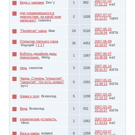
2007-07-15
Беда с чакрами
Dex`y
1
892
07:51:23
isa2
для упражняющихся в
2007-07-07
диагностике: на какой зоне
2
1005
15:12:57
ToliXX
написано?
rudamira
2007-06-15
"Пробитая" чакра
Мая
24
5118
15:28:54
ASITA
Открытие третьего глаза
2007-06-09
30
4451
Ищущий
[
1
2
]
10:18:07
isa2
Бойтесь данайцев дары
2007-06-07
1
1067
приносящих.
Mehg
10:48:58
isa2
2007-05-14
лень
синоптик
3
1100
09:41:57
ASITA
Чакры. Степень "открытия"-
2007-05-01
"закрытия". Что есть норма?
5
1591
12:48:13
ASITA
рус1
2007-03-25
ближе к телу
Всеволод
5
1200
22:10:15
isa2
2007-03-24
Вера
Всеволод
1
911
20:25:57
ASITA
хроническая усталость.
2007-03-18
1
1061
Viktor
17:43:53
isa2
2007-03-07
йога и чакры
isolated
8
1259