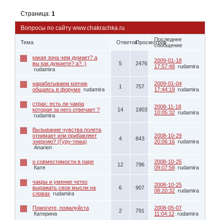
Страница:
1
Вопросы по сайту www.chakrachka.ru
Последнее
Тема
Ответов
Просмотров
сообщение
какая зона чем думает? а
2009-01-18
вы как думаете? а? :)
5
2476
17:57:48
rudamira
rudamira
нарабатываем копчик
2009-01-04
1
757
общаясь в форуме
rudamira
17:44:19
rudamira
страх: есть ли чакра
2008-11-18
которая за него отвечает ?
14
1903
10:05:32
rudamira
rudamira
Вызывание чувства полета
отнимает или прибавляет
2008-10-29
4
843
энергию? (Гуру-тема)
20:06:16
rudamira
Anarien
о совместимости в паре
2008-10-25
12
796
Катя
09:07:58
rudamira
чакры и умение четко
2008-10-25
выражать свои мысли на
6
907
08:20:32
rudamira
словах
rudamira
Помогите, пожалуйста
2008-05-07
2
791
Катерина
11:04:12
rudamira